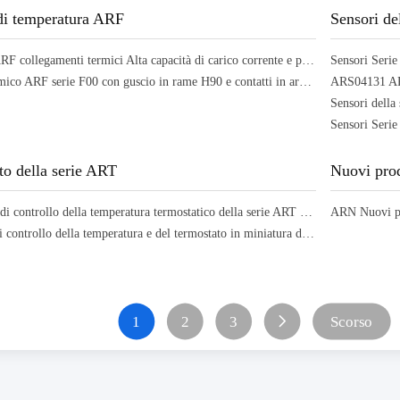
 di temperatura ARF
Sensori de
16A Serie ARF collegamenti termici Alta capacità di carico corrente e protezione da sovraccarico istantaneo
Fusibile termico ARF serie F00 con guscio in rame H90 e contatti in argento per protezione termica
ARS04131 ARS
to della serie ART
Nuovi pro
Dispositivo di controllo della temperatura termostatico della serie ART con distributori di colla Caldaie Climatizzatori
Soluzione di controllo della temperatura e del termostato in miniatura della serie ART per elettrodomestici
1
2
3
Scorso