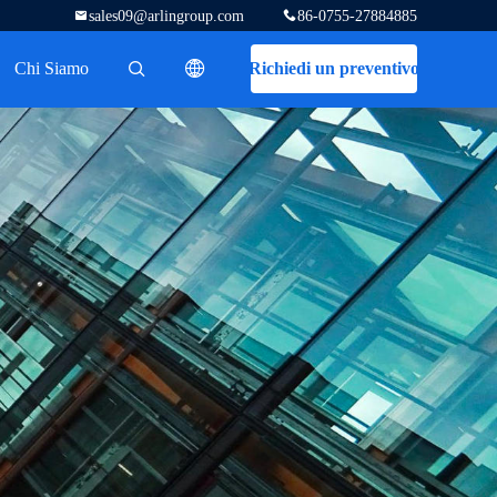
sales09@arlingroup.com
86-0755-27884885
Chi Siamo
Richiedi un preventivo
描述