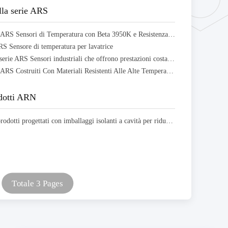
lla serie ARS
Sensori Serie ARS Sensori di Temperatura con Beta 3950K e Resistenza 10K Ohm Progettati
 Sensore di temperatura per lavatrice
Sensori della serie ARS Sensori industriali che offrono prestazioni costanti e accurate acquisizioni di dati
Sensori Serie ARS Costruiti Con Materiali Resistenti Alle Alte Temperature Per Funzionamento A Lungo Termine
dotti ARN
ARN Nuovi prodotti progettati con imballaggi isolanti a cavità per ridurre il volume strutturale
Totale 3 Pages