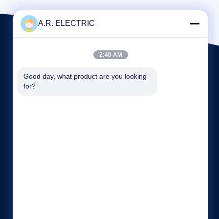
A.R. ELECTRIC
2:40 AM
Good day, what product are you looking 
for?
Link veloci
Profilo aziendale
Fatory Tour
Controllo di qualità
casi
Mappa del sito
politica sulla riservatezza
Contattaci