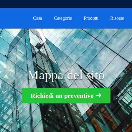
Casa
Categorie
Prodotti
Risorse
Mappa del sito
Richiedi un preventivo