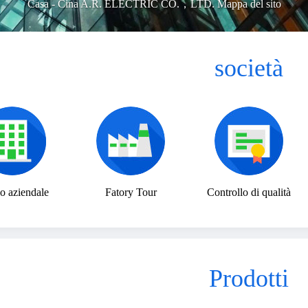
Casa
-
Cina A.R. ELECTRIC CO.，LTD. Mappa del sito
società
lo aziendale
Fatory Tour
Controllo di qualità
Prodotti