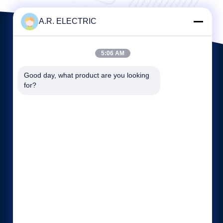
A.R. ELECTRIC
5:06 AM
Good day, what product are you looking 
for?
Link veloci
Profilo aziendale
Fatory Tour
Controllo di qualità
casi
Mappa del sito
politica sulla riservatezza
Contattaci