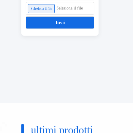
Seleziona il file
Seleziona il file
Invii
ultimi prodotti