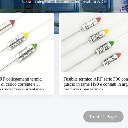
Casa
-
categorie
-
Fusibile di temperatura ARF
F collegamenti termici
Fusibile termico ARF serie F00 con
 di carico corrente e
guscio in rame H90 e contatti in ar
a sovraccarico istantaneo
per protezione termica
Totale 1 Pages