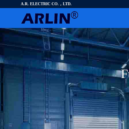
A.R. ELECTRIC CO.，LTD.
F