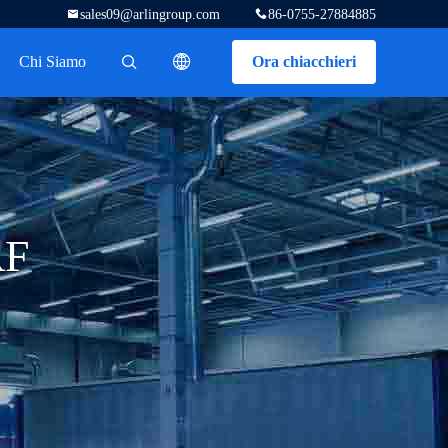
sales09@arlingroup.com
86-0755-27884885
Chi Siamo
Ora chiacchieri
描述
RF