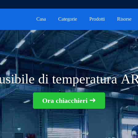
Casa
Categorie
Prodotti
Risorse
usibile di temperatura A
Ora chiacchieri