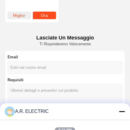
ridurre il volume
strutturale
Miglior
Ora
prezzo
chiacchieri
Lasciate Un Messaggio
Ti Risponderemo Velocemente
Email
Requisiti
A.R. ELECTRIC
Continua