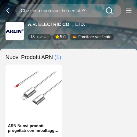
A.R. ELECTRIC CO.，LTD.
18
5.0
Fornitore verificato
YEARS
Nuovi Prodotti ARN
(1)
ARN Nuovi prodotti
progettati con imballaggi
isolanti a cavità per