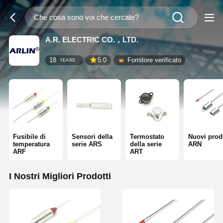
A.R. ELECTRIC CO.，LTD.
18
5.0
Fornitore verificato
YEARS
Fusibile di
Sensori della
Termostato
Nuovi prodo
temperatura
serie ARS
della serie
ARN
ARF
ART
I Nostri Migliori Prodotti