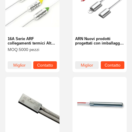
16A Serie ARF
ARN Nuovi prodotti
collegamenti termici Alta
progettati con imballaggi
capacità di carico corrente
isolanti a cavità per
MOQ:
5000 pezzi
e protezione da
ridurre il volume
sovraccarico istantaneo
strutturale
Miglior
Contatto
Miglior
Contatto
prezzo
prezzo