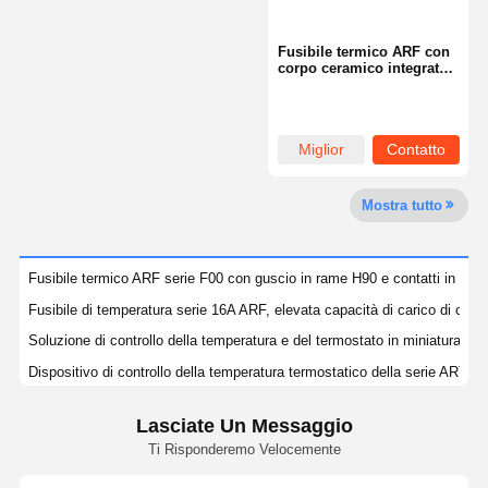
Fusibile termico ARF con
corpo ceramico integrato
e guscio in alluminio con
saldatura laser
Miglior
Contatto
prezzo
Mostra tutto
Fusibile termico ARF serie F00 con guscio in rame H90 e contatti in arge
Fusibile di temperatura serie 16A ARF, elevata capacità di carico di corr
Soluzione di controllo della temperatura e del termostato in miniatura del
Dispositivo di controllo della temperatura termostatico della serie ART con
ARN Nuovi prodotti progettati con imballaggi isolanti a cavità per ridurre i
Lasciate Un Messaggio
Sensori della serie ARS Sensori industriali che offrono prestazioni costant
Ti Risponderemo Velocemente
Fusibile termico ARF con corpo ceramico integrato e guscio in alluminio 