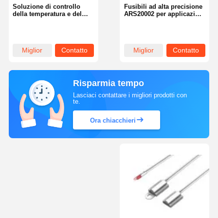
Soluzione di controllo
Fusibili ad alta precisione
della temperatura e del
ARS20002 per applicazioni
termostato in miniatura
industriali
della serie ART per
elettrodomestici
Miglior
Contatto
Miglior
Contatto
prezzo
prezzo
Risparmia tempo
Lasciaci contattare i migliori prodotti con
te.
Ora chiacchieri