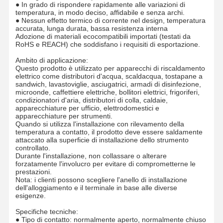
● In grado di rispondere rapidamente alle variazioni di
temperatura, in modo deciso, affidabile e senza archi.
● Nessun effetto termico di corrente nel design, temperatura
accurata, lunga durata, bassa resistenza interna
Adozione di materiali ecocompatibili importati (testati da
RoHS e REACH) che soddisfano i requisiti di esportazione.
Ambito di applicazione:
Questo prodotto è utilizzato per apparecchi di riscaldamento
elettrico come distributori d'acqua, scaldacqua, tostapane a
sandwich, lavastoviglie, asciugatrici, armadi di disinfezione,
microonde, caffettiere elettriche, bollitori elettrici, frigoriferi,
condizionatori d'aria, distributori di colla, caldaie,
apparecchiature per ufficio, elettrodomestici e
apparecchiature per strumenti.
Quando si utilizza l'installazione con rilevamento della
temperatura a contatto, il prodotto deve essere saldamente
attaccato alla superficie di installazione dello strumento
controllato.
Durante l'installazione, non collassare o alterare
forzatamente l'involucro per evitare di comprometterne le
prestazioni.
Nota: i clienti possono scegliere l'anello di installazione
dell'alloggiamento e il terminale in base alle diverse
esigenze.
Specifiche tecniche:
● Tipo di contatto: normalmente aperto, normalmente chiuso