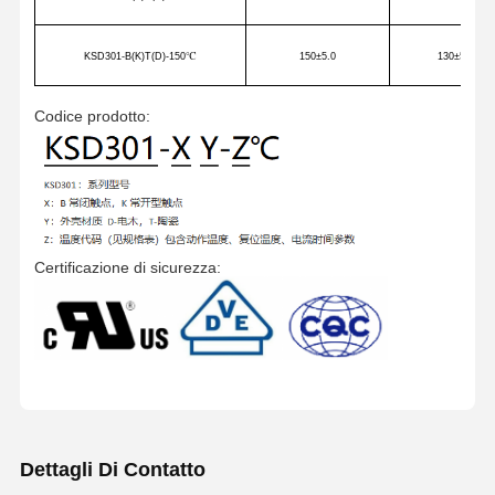
KSD301-B(K)T(D)-150
℃
150
±5.0
130
±5
Codice prodotto:
Certificazione di sicurezza:
Dettagli Di Contatto