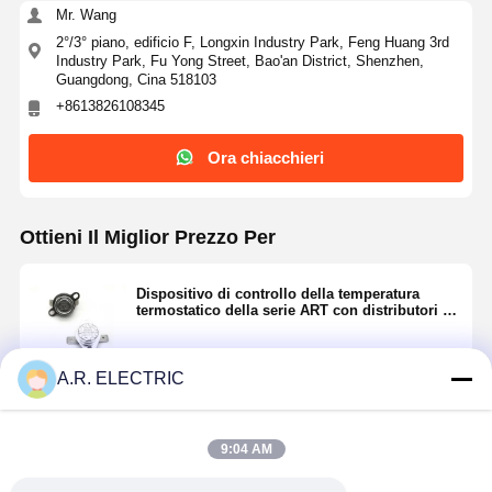
Mr. Wang
2°/3° piano, edificio F, Longxin Industry Park, Feng Huang 3rd
Industry Park, Fu Yong Street, Bao'an District, Shenzhen,
Guangdong, Cina 518103
+8613826108345
Ora chiacchieri
Ottieni Il Miglior Prezzo Per
Dispositivo di controllo della temperatura
termostatico della serie ART con distributori di
colla Caldaie Climatizzatori
A.R. ELECTRIC
Continua
9:04 AM
Prodotti Raccomandati