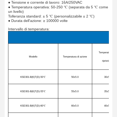
● Tensione e corrente di lavoro: 16A/250VAC
● Temperatura operativa: 50-250 ℃ (separata da 5 ℃ come
un livello)
Tolleranza standard: ± 5 ℃ (personalizzabile ± 2 ℃)
● Durata dell'azione: ≥ 100000 volte
Intervallo di temperatura:
Ser
Temperatura di
Modello
Temperatura di azione
ripristino
KSD301-B(K)T(D)-50
℃
50
±5.0
30
±5
KSD301-B(K)T(D)-55
℃
55
±5.0
35
±5
Casa
Prodotti
Chi Siamo
Fatory Tour
KSD301-B(K)T(D)-60
℃
60
±5.0
40
±5