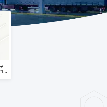
 구
 기능