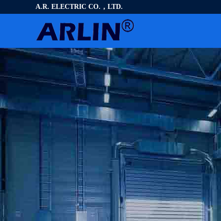
A.R. ELECTRIC CO.，LTD.