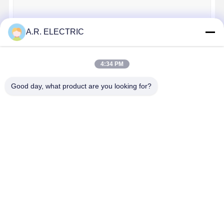
품질 관리
연락처
뉴스
모든 케이스
A.R. ELECTRIC
계속하다
4:34 PM
Good day, what product are you looking for?
지금 챗팅하
우리의 카테고리
세요
ARF 온도 퓨즈
ARS 시리즈 센서
ARF 온도 퓨즈
ARS 시리즈 센
ART 시리즈 온
ARN 신제품
ART 시리즈 온도 조절기
서
도 조절기
ARN 신제품
Desktop Site
홈
사이트맵
연락처