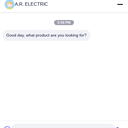
A.R. ELECTRIC
5:58 PM
UL
VDE
TUV
Good day, what product are you looking for?
PSE
KC
Desktop Site
บ้าน
เกี่ยวกับเรา
ติดต่อเรา
แผนผังเว็บไซต์
นโยบายความเป็นส่วนตัว
คุณภาพ
ฟิวส์อุณหภูมิ ARF
โรงงานจีน.Copyright © 2026 A.R.