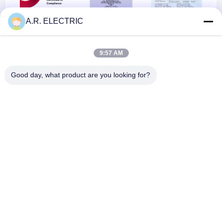
A.R. ELECTRIC
9:57 AM
UL
VDE
TUV
Good day, what product are you looking for?
PSE
KC
Главная
Карта
контактные
Desktop
страница
сайта
данные
Site
Карта сайта
Политика уединения