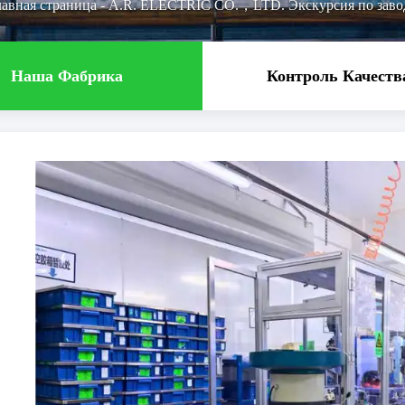
лавная страница
-
A.R. ELECTRIC CO.，LTD. Экскурсия по заво
Наша Фабрика
Контроль Качеств