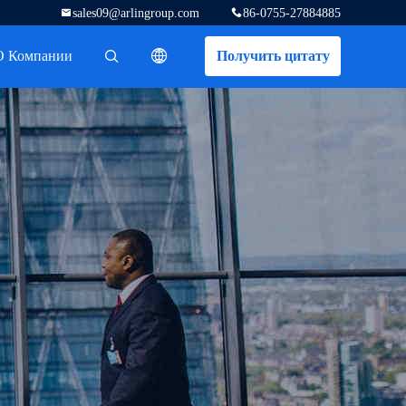
sales09@arlingroup.com
86-0755-27884885
О Компании
Получить цитату
描述