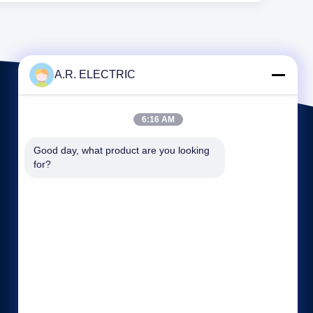
A.R. ELECTRIC
6:16 AM
Good day, what product are you looking 
for?
Быстрые ссылки
Компании
Наша фабрика
контроль качества
случаи
Карта сайта