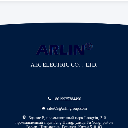
A.R. ELECTRIC CO.，LTD.
+8619925384490
sales09@arlingroup.com
Здание F, промышленный парк Longxin, 3-й
промышленный парк Feng Huang, улица Fu Yong, район
Bao'an, Шэньчжэнь, Гуандун, Китай 518103