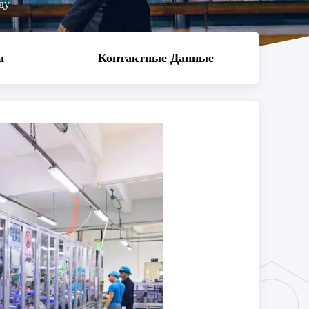
ду
а
Контактные Данные