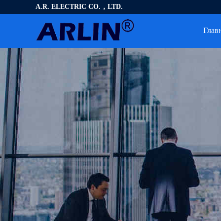
A.R. ELECTRIC CO.，LTD.