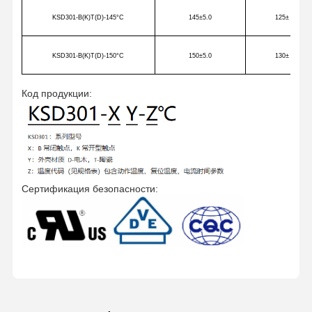
KSD301-B(K)T(D)-145
°C
145
±5.0
125
± 5
KSD301-B(K)T(D)-150
°C
150
±5.0
130
± 5
Код продукции:
Сертификация безопасности: