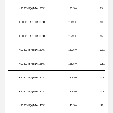
KSD301-B(K)T(D)-105
°C
105
±5.0
85
± 5
KSD301-B(K)T(D)-110
°C
110
±5.0
90
± 5
KSD301-B(K)T(D)-115
°C
115
±5.0
95
± 5
KSD301-B(K)T(D)-120
°C
120
±5.0
100
± 5
KSD301-B(K)T(D)-125
°C
125
±5.0
105
± 5
KSD301-B(K)T(D)-130
°C
130
±5.0
110
± 5
KSD301-B(K)T(D)-135
°C
135
±5.0
115
± 5
KSD301-B(K)T(D)-140
°C
140
±5.0
120
± 5