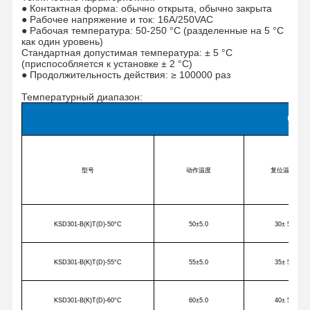
● Контактная форма: обычно открыта, обычно закрыта
● Рабочее напряжение и ток: 16A/250VAC
● Рабочая температура: 50-250 °C (разделенные на 5 °C
как один уровень)
Стандартная допустимая температура: ± 5 °C
(приспособляется к установке ± 2 °C)
● Продолжительность действия: ≥ 100000 раз
Температурный диапазон:
Сер
型号
动作温度
复位温度
KSD301-B(K)T(D)-50
°C
50
±5.0
30
± 5
KSD301-B(K)T(D)-55
°C
55
±5.0
35
± 5
Главная
Продукция
О Компании
Наша
Страница
Фабрика
KSD301-B(K)T(D)-60
°C
60
±5.0
40
± 5