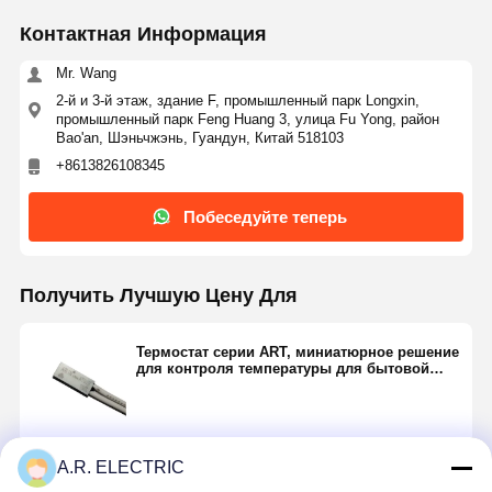
Контактная Информация
Mr. Wang
Контроль
Контактные
Новости
Все Случаи
Качества
Данные
2-й и 3-й этаж, здание F, промышленный парк Longxin,
промышленный парк Feng Huang 3, улица Fu Yong, район
Bao'an, Шэньчжэнь, Гуандун, Китай 518103
+8613826108345
Побеседуйте теперь
Побеседуйте
Теперь
Получить Лучшую Цену Для
Температурный предохранитель ARF
Датчики серии ARS
Термостат серии ART, миниатюрное решение
для контроля температуры для бытовой
техники и электроинструментов
Термостат серии ART
Новые продукты АРН
Продолжать
A.R. ELECTRIC