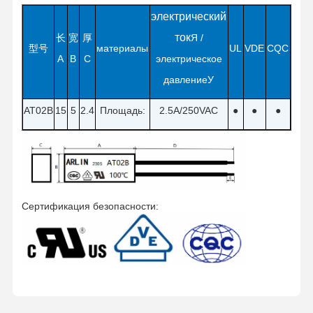
электрический
ток
长
宽
厚
Я /
型号
материалы
UL
VDE
CQC
A
B
C
электрическое
давление
У
AT02B
15
5
2.4
Площадь:
2.5A/250VAC
●
●
●
Сертификация безопасности:
Главная
Продукция
О Компании
Наша
Страница
Фабрика