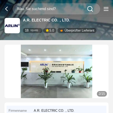
A.R. ELECTRIC CO.，LTD.
18
5.0
Überprüfter Lieferant
YEARS
2/15
Firmenname
A.R. ELECTRIC CO.，LTD.