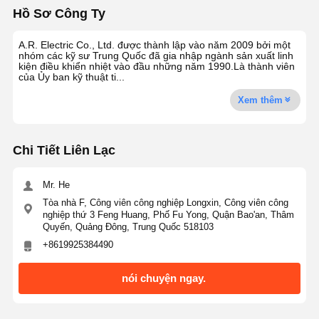
Hồ Sơ Công Ty
A.R. Electric Co., Ltd. được thành lập vào năm 2009 bởi một
nhóm các kỹ sư Trung Quốc đã gia nhập ngành sản xuất linh
kiện điều khiển nhiệt vào đầu những năm 1990.Là thành viên
của Ủy ban kỹ thuật ti...
Xem thêm
Chi Tiết Liên Lạc
Mr. He
Tòa nhà F, Công viên công nghiệp Longxin, Công viên công
nghiệp thứ 3 Feng Huang, Phố Fu Yong, Quận Bao'an, Thâm
Quyến, Quảng Đông, Trung Quốc 518103
+8619925384490
nói chuyện ngay.