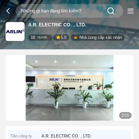
A.R. ELECTRIC CO.，LTD.
18
5.0
Nhà cung cấp xác nhận
YEARS
2/15
Tên công ty
A.R. ELECTRIC CO.，LTD.