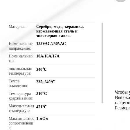
butto
Материал
Серебро, медь, керамика,
нержавеющая сталь и
эпоксидная смола.
Номинальное
125VAC/250VAC
напряжение
Номинальный
10А/16А/17А
ток
номинальная
240℃
температура
Темпе
235~240℃
плавления
Чтобы 
Температура
210°C
Высоко
удерживания
нагруз
Максимальная
471℃
Размер:
температура
Максимальное
1 мОм
сопротивлени
е