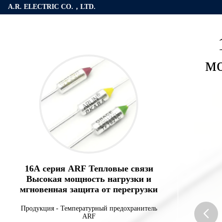
A.R. ELECTRIC CO.，LTD.
мо
16A серия ARF Тепловые связи
Высокая мощность нагрузки и
мгновенная защита от перегрузки
Продукция
-
Температурный предохранитель
ARF