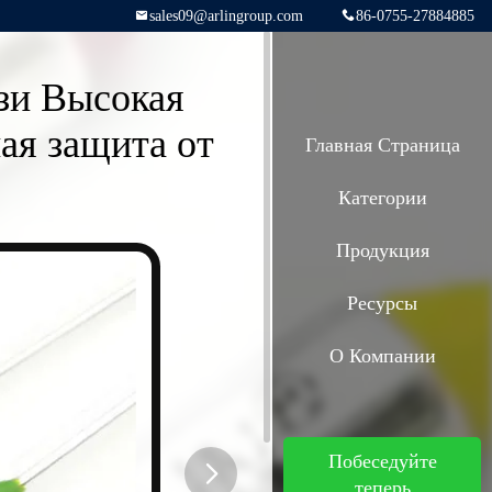
sales09@arlingroup.com
86-0755-27884885
зи Высокая
ая защита от
Главная Страница
Категории
Продукция
Ресурсы
О Компании
Побеседуйте
теперь