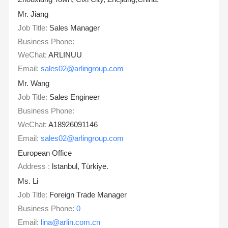
Mr. Jiang
Job Title:
Sales Manager
Business Phone:
WeChat:
ARLINUU
Email:
sales02@arlingroup.com
Mr. Wang
Job Title:
Sales Engineer
Business Phone:
WeChat:
A18926091146
Email:
sales02@arlingroup.com
European Office
Address :
lstanbul, Türkiye.
Ms. Li
Job Title:
Foreign Trade Manager
Business Phone:
0
Email:
lina@arlin.com.cn