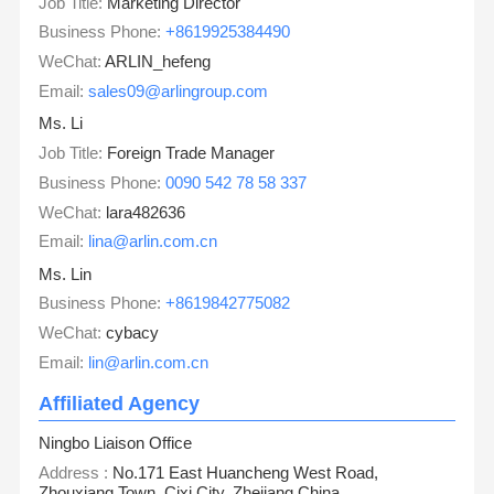
Job Title:
Marketing Director
Business Phone:
+8619925384490
WeChat:
ARLIN_hefeng
Email:
sales09@arlingroup.com
Ms. Li
Job Title:
Foreign Trade Manager
Business Phone:
0090 542 78 58 337
WeChat:
lara482636
Email:
lina@arlin.com.cn
Ms. Lin
Business Phone:
+8619842775082
WeChat:
cybacy
Email:
lin@arlin.com.cn
Affiliated Agency
Ningbo Liaison Office
Address :
No.171 East Huancheng West Road,
Zhouxiang Town, Cixi City, Zhejiang,China.