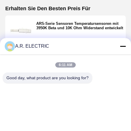
Erhalten Sie Den Besten Preis Für
ARS-Serie Sensoren Temperatursensoren mit
3950K Beta und 10K Ohm Widerstand entwickelt
A.R. ELECTRIC
Fortsetzen
6:11 AM
Empfohlene Produkte
Good day, what product are you looking for?
ARS04131
ARS Serie
Sensoren der
Sensoren d
ARS
Sensoren
ARS-Reihe
ARS-Serie,
Temperatursensor
Industrielle
aus
Temperatu
für
Sensoren
Hochtemperaturmaterialien
mit