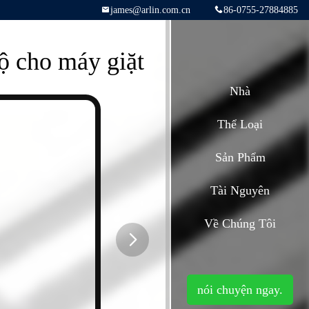
james@arlin.com.cn
86-0755-27884885
 cho máy giặt
Nhà
Thể Loại
Sản Phẩm
Tài Nguyên
Về Chúng Tôi
button
nói chuyện ngay.