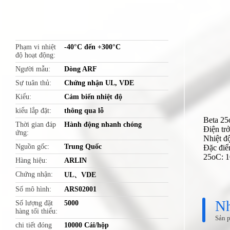
Phạm vi nhiệt
-40°C đến +300°C
độ hoạt động
Người mẫu
Dòng ARF
Sự tuân thủ
Chứng nhận UL, VDE
Kiểu
Cảm biến nhiệt độ
kiểu lắp đặt
thông qua lỗ
Beta 2
Thời gian đáp
Hành động nhanh chóng
Điện tr
ứng
Nhiệt đ
Nguồn gốc
Trung Quốc
Đặc điể
25oC: 
Hàng hiệu
ARLIN
Chứng nhận
UL、VDE
Số mô hình
ARS02001
Số lượng đặt
5000
hàng tối thiểu
chi tiết đóng
10000 Cái/hộp