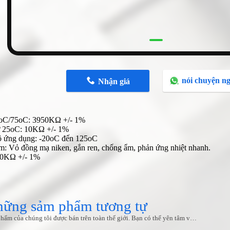
nói chuyện ng
Nhận giá
5oC/75oC: 3950KΩ +/- 1%
ở 25oC: 10KΩ +/- 1%
ộ ứng dụng: -20oC đến 125oC
m: Vỏ đồng mạ niken, gắn ren, chống ẩm, phản ứng nhiệt nhanh.
10KΩ +/- 1%