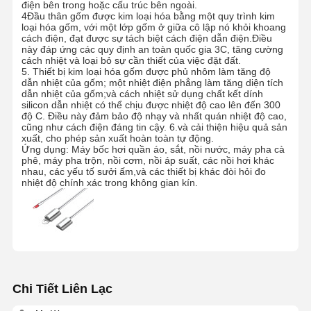
điện bên trong hoặc cấu trúc bên ngoài.
4Đầu thân gốm được kim loại hóa bằng một quy trình kim
loại hóa gốm, với một lớp gốm ở giữa cô lập nó khỏi khoang
cách điện, đạt được sự tách biệt cách điện dẫn điện.Điều
này đáp ứng các quy định an toàn quốc gia 3C, tăng cường
cách nhiệt và loại bỏ sự cần thiết của việc đặt đất.
5. Thiết bị kim loại hóa gốm được phủ nhôm làm tăng độ
dẫn nhiệt của gốm; một nhiệt điện phẳng làm tăng diện tích
dẫn nhiệt của gốm;và cách nhiệt sử dụng chất kết dính
silicon dẫn nhiệt có thể chịu được nhiệt độ cao lên đến 300
độ C. Điều này đảm bảo độ nhạy và nhất quán nhiệt độ cao,
cũng như cách điện đáng tin cậy. 6.và cải thiện hiệu quả sản
xuất, cho phép sản xuất hoàn toàn tự động.
Ứng dụng: Máy bốc hơi quần áo, sắt, nồi nước, máy pha cà
phê, máy pha trộn, nồi cơm, nồi áp suất, các nồi hơi khác
nhau, các yếu tố sưởi ấm,và các thiết bị khác đòi hỏi đo
nhiệt độ chính xác trong không gian kín.
Chi Tiết Liên Lạc