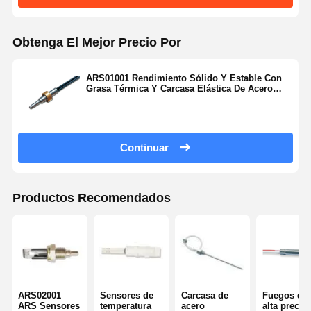
Obtenga El Mejor Precio Por
ARS01001 Rendimiento Sólido Y Estable Con
Grasa Térmica Y Carcasa Elástica De Acero
Inoxidable
Continuar
Productos Recomendados
Inicio
Productos
Sobre
Visita A La
Nosotros
Fábrica
ARS02001
Sensores de
Carcasa de
Fuegos de
ARS Sensores
temperatura
acero
alta precis