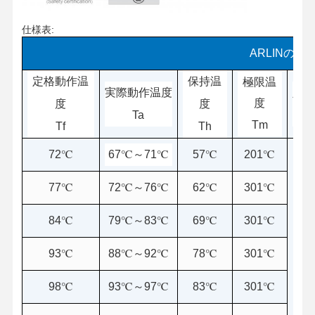
仕様表:
ARLINの特
定格動作温
保持温
極限温
実際動作温度
定
度
度
度
Ta
I
Tm
Tf
Th
72℃
67℃～71℃
57℃
201℃
77℃
72℃～76℃
62℃
301℃
84℃
79℃～83℃
69℃
301℃
93℃
88℃～92℃
78℃
301℃
98℃
93℃～97℃
83℃
301℃