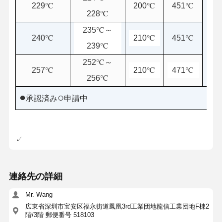
229℃
200℃
451℃
228℃
235℃～
240℃
210℃
451℃
239℃
252℃～
257℃
210℃
471℃
256℃
●
○
承認済み
申請中
✓
連絡先の詳細
Mr. Wang
広東省深圳市宝安区福永街道鳳凰3rd工業団地龍信工業団地F棟2
階/3階 郵便番号 518103