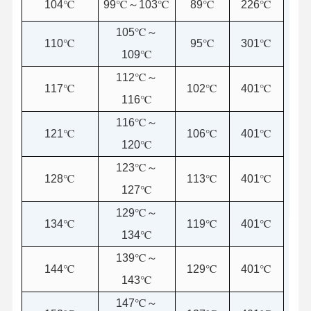
104℃
99℃～103℃
89℃
226℃
105℃～
110℃
95℃
301℃
109℃
112℃～
117℃
102℃
401℃
116℃
116℃～
121℃
106℃
401℃
120℃
123℃～
128℃
113℃
401℃
127℃
129℃～
134℃
119℃
401℃
10A
134℃
139℃～
144℃
129℃
401℃
ホーム
製品
企業情報
会社案内
15A
143℃
147℃～