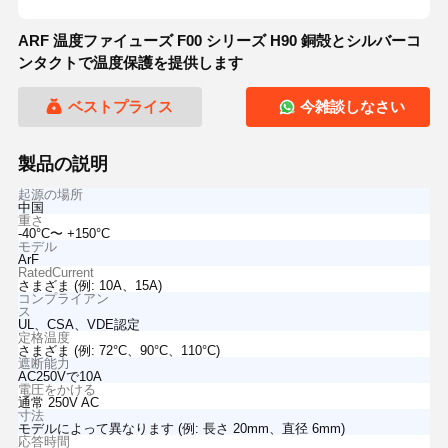
ARF 温度ファイューズ F00 シリーズ H90 銅殻とシルバーコ
ンタクトで温度保護を提供します
ベストプライス
今雑談しなさい
製品の説明
起源の場所
中国
重さ
-40°C〜 +150°C
モデル
ArF
RatedCurrent
さまざま (例: 10A、15A)
コンプライアン
ス
UL、CSA、VDE認定
定格温度
さまざま (例: 72°C、90°C、110°C)
遮断能力
AC250Vで10A
電圧をかける
通常 250V AC
寸法
モデルによって異なります (例: 長さ 20mm、直径 6mm)
応答時間