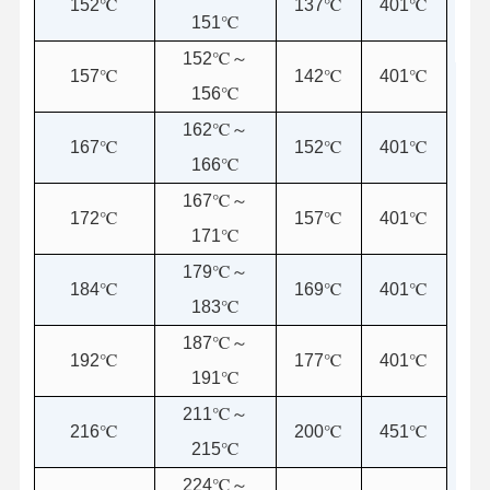
152℃
137℃
401℃
16A
151℃
152℃～
品質管理
お問い合わせ
ニュース
すべての場合
157℃
142℃
401℃
156℃
162℃～
167℃
152℃
401℃
166℃
今雑談しなさ
167℃～
い
172℃
157℃
401℃
171℃
179℃～
ARF温度ヒューズ
184℃
169℃
401℃
183℃
ARSシリーズセンサー
187℃～
192℃
177℃
401℃
ARTシリーズサーモスタット
191℃
211℃～
ARNの新製品
216℃
200℃
451℃
215℃
224℃～