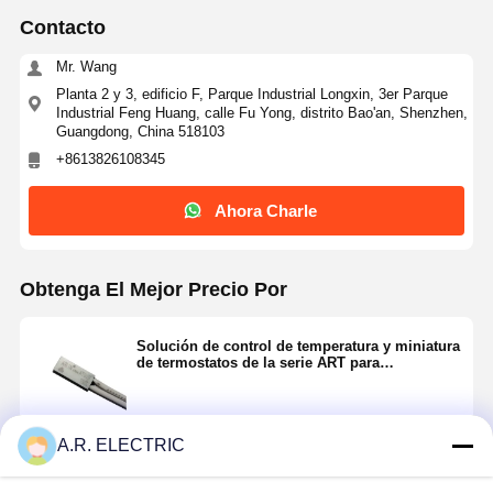
Contacto
Mr. Wang
Planta 2 y 3, edificio F, Parque Industrial Longxin, 3er Parque
Industrial Feng Huang, calle Fu Yong, distrito Bao'an, Shenzhen,
Guangdong, China 518103
+8613826108345
Ahora Charle
Obtenga El Mejor Precio Por
Solución de control de temperatura y miniatura
de termostatos de la serie ART para
electrodomésticos herramientas eléctricas
Inicio
Productos
Sobre
Visita A La
A.R. ELECTRIC
Nosotros
Fábrica
Continuar